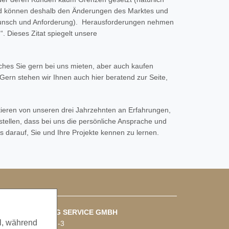
r und können deshalb den Änderungen des Marktes und
 Wunsch und Anforderung). Herausforderungen nehmen
. Dieses Zitat spiegelt unsere
ches Sie gern bei uns mieten, aber auch kaufen
ern stehen wir Ihnen auch hier beratend zur Seite,
itieren von unseren drei Jahrzehnten an Erfahrungen,
tellen, dass bei uns die persönliche Ansprache und
 darauf, Sie und Ihre Projekte kennen zu lernen.
NFAHRT RIGGING SERVICE GMBH
l, während
tto-Hahn-Straße 1-3