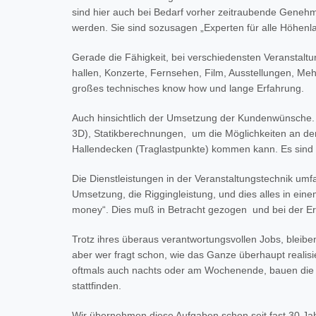
sind hier auch bei Bedarf vorher zeitraubende Genehmi
werden. Sie sind sozusagen „Experten für alle Höhenl
Gerade die Fähigkeit, bei verschiedensten Veranstalt
hallen, Konzerte, Fernsehen, Film, Ausstellungen, Mehr
großes technisches know how und lange Erfahrung.
Auch hinsichtlich der Umsetzung der Kundenwünsche. 
3D), Statikberechnungen, um die Möglichkeiten an den 
Hallendecken (Traglastpunkte) kommen kann. Es sind 
Die Dienstleistungen in der Veranstaltungstechnik umf
Umsetzung, die Riggingleistung, und dies alles in eine
money“. Dies muß in Betracht gezogen und bei der Er
Trotz ihres überaus verantwortungsvollen Jobs, bleib
aber wer fragt schon, wie das Ganze überhaupt realis
oftmals auch nachts oder am Wochenende, bauen die
stattfinden.
Wir übernehmen diese Aufgaben schon seit fast 30 J