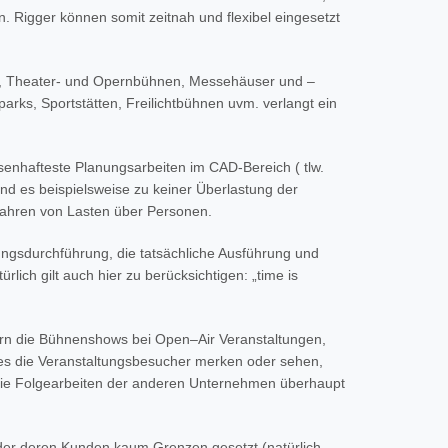
. Rigger können somit zeitnah und flexibel eingesetzt
een, Theater- und Opernbühnen, Messehäuser und –
arks, Sportstätten, Freilichtbühnen uvm. verlangt ein
enhafteste Planungsarbeiten im CAD-Bereich ( tlw.
nd es beispielsweise zu keiner Überlastung der
fahren von Lasten über Personen.
tungsdurchführung, die tatsächliche Ausführung und
lich gilt auch hier zu berücksichtigen: „time is
dern die Bühnenshows bei Open–Air Veranstaltungen,
 es die Veranstaltungsbesucher merken oder sehen,
ie Folgearbeiten der anderen Unternehmen überhaupt
er deren Kunden kaum Grenzen gesetzt (natürlich