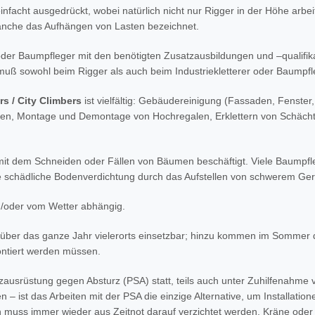
einfacht ausgedrückt, wobei natürlich nicht nur Rigger in der Höhe arbe
ranche das Aufhängen von Lasten bezeichnet.
r oder Baumpfleger mit den benötigten Zusatzausbildungen und –qualifika
 muß sowohl beim Rigger als auch beim Industriekletterer oder Baumpf
rs / City Climbers
ist vielfältig: Gebäudereinigung (Fassaden, Fenst
gen, Montage und Demontage von Hochregalen, Erklettern von Schäch
ie mit dem Schneiden oder Fällen von Bäumen beschäftigt. Viele Baumpfle
ne schädliche Bodenverdichtung durch das Aufstellen von schwerem Ger
nd/oder vom Wetter abhängig.
t über das ganze Jahr vielerorts einsetzbar; hinzu kommen im Sommer 
montiert werden müssen.
utzausrüstung gegen Absturz (PSA) statt, teils auch unter Zuhilfenah
 ist das Arbeiten mit der PSA die einzige Alternative, um Installatio
uch muss immer wieder aus Zeitnot darauf verzichtet werden, Kräne oder