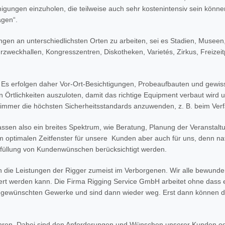
gungen einzuholen, die teilweise auch sehr kostenintensiv sein können
agen“.
ungen an unterschiedlichsten Orten zu arbeiten, sei es Stadien, Mus
zweckhallen, Kongresszentren, Diskotheken, Varietés, Zirkus, Freizeitp
Es erfolgen daher Vor-Ort-Besichtigungen, Probeaufbauten und gewiss
Örtlichkeiten auszuloten, damit das richtige Equipment verbaut wird u
immer die höchsten Sicherheitsstandards anzuwenden, z. B. beim Ver
assen also ein breites Spektrum, wie Beratung, Planung der Veranstal
m optimalen Zeitfenster für unsere Kunden aber auch für uns, denn natür
füllung von Kundenwünschen berücksichtigt werden.
en die Leistungen der Rigger zumeist im Verborgenen. Wir alle bewun
iert werden kann. Die Firma Rigging Service GmbH arbeitet ohne dass
 gewünschten Gewerke und sind dann wieder weg. Erst dann können d
ahren. Dabei sind den Anforderungen und Wünschen unserer Kunden od