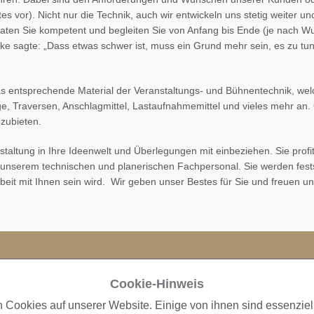
tes vor). Nicht nur die Technik, auch wir entwickeln uns stetig weite
aten Sie kompetent und begleiten Sie von Anfang bis Ende (je nach
ke sagte: „Dass etwas schwer ist, muss ein Grund mehr sein, es zu tun“
das entsprechende Material der Veranstaltungs- und Bühnentechnik, wel
 Traversen, Anschlagmittel, Lastaufnahmemittel und vieles mehr an. G
nzubieten.
taltung in Ihre Ideenwelt und Überlegungen mit einbeziehen. Sie prof
unserem technischen und planerischen Fachpersonal. Sie werden fests
t mit Ihnen sein wird. Wir geben unser Bestes für Sie und freuen uns
Cookie-Hinweis
A
n Cookies auf unserer Website. Einige von ihnen sind essenziel
O