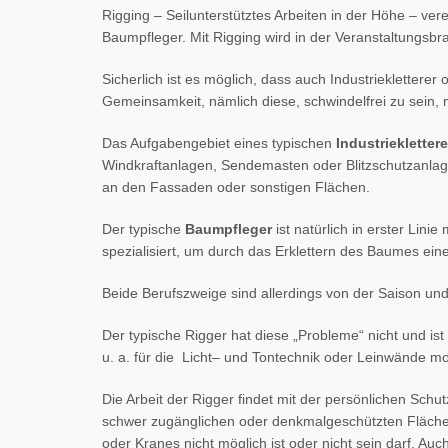
Rigging – Seilunterstütztes Arbeiten in der Höhe – ver
Baumpfleger. Mit Rigging wird in der Veranstaltungsb
Sicherlich ist es möglich, dass auch Industrieklettere
Gemeinsamkeit, nämlich diese, schwindelfrei zu sein,
Das Aufgabengebiet eines typischen
Industrieklettere
Windkraftanlagen, Sendemasten oder Blitzschutzanla
an den Fassaden oder sonstigen Flächen.
Der typische
Baumpfleger
ist natürlich in erster Lin
spezialisiert, um durch das Erklettern des Baumes ei
Beide Berufszweige sind allerdings von der Saison u
Der typische Rigger hat diese „Probleme“ nicht und is
u. a. für die Licht– und Tontechnik oder Leinwände 
Die Arbeit der Rigger findet mit der persönlichen Sch
schwer zugänglichen oder denkmalgeschützten Flächen –
oder Kranes nicht möglich ist oder nicht sein darf. A