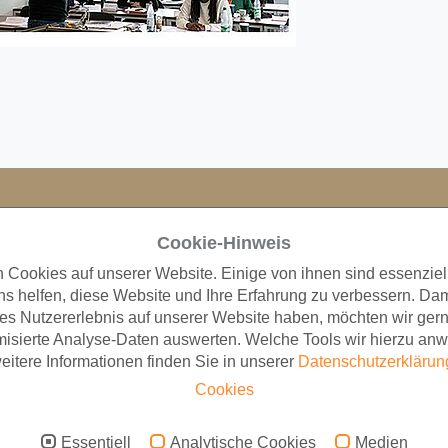
Cookie-Hinweis
A
n Cookies auf unserer Website. Einige von ihnen sind essenziel
O
s helfen, diese Website und Ihre Erfahrung zu verbessern. Dam
6
es Nutzererlebnis auf unserer Website haben, möchten wir ger
F
isierte Analyse-Daten auswerten. Welche Tools wir hierzu an
F
eitere Informationen finden Sie in unserer
Datenschutzerklärun
S
Cookies
L
chen Prüfstelle für
6
technik zertifiziert
Essentiell
Analytische Cookies
Medien