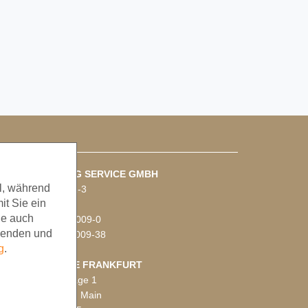
NFAHRT RIGGING SERVICE GMBH
l, während
tto-Hahn-Straße 1-3
it Sie ein
3225 Langen
ne auch
on: +49 (0)69 401009-0
wenden und
ax: +49 (0)69 401009-38
g
.
TANDORT MESSE FRANKFURT
udwig-Erhard-Anlage 1
0327 Frankfurt am Main