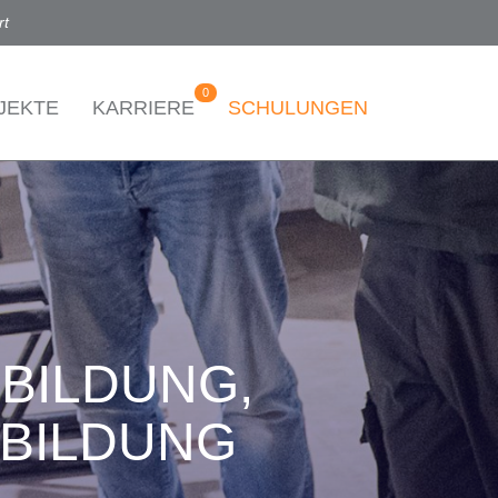
rt
0
JEKTE
KARRIERE
SCHULUNGEN
SBILDUNG,
TBILDUNG