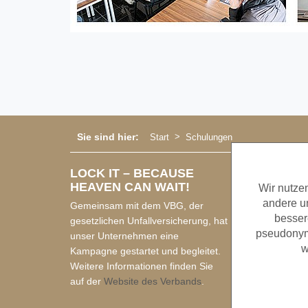
Sie sind hier:
Start
Schulungen
LOCK IT – BECAUSE
HEAVEN CAN WAIT!
Wir nutze
andere un
Gemeinsam mit dem VBG, der
besser
gesetzlichen Unfallversicherung, hat
pseudonym
unser Unternehmen eine
w
Kampagne gestartet und begleitet.
Weitere Informationen finden Sie
auf der
Website des Verbands
.
Von der Deuts
Veranstaltungs